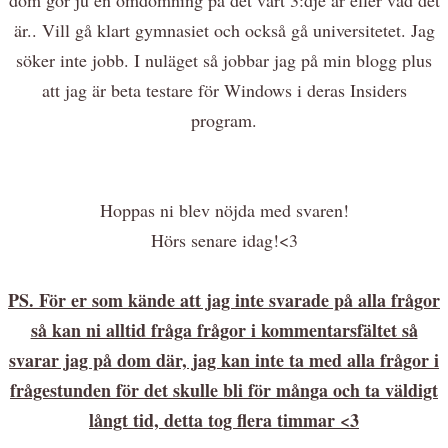
är.. Vill gå klart gymnasiet och också gå universitetet. Jag
söker inte jobb. I nuläget så jobbar jag på min blogg plus
att jag är beta testare för Windows i deras Insiders
program.
Hoppas ni blev nöjda med svaren!
Hörs senare idag!<3
PS. För er som kände att jag inte svarade på alla frågor
så kan ni alltid fråga frågor i kommentarsfältet så
svarar jag på dom där, jag kan inte ta med alla frågor i
frågestunden för det skulle bli för många och ta väldigt
långt tid, detta tog flera timmar <3