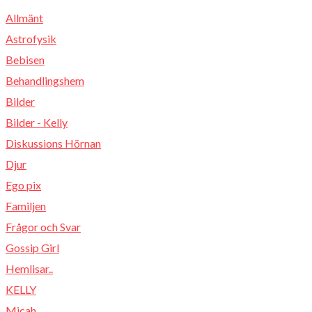
Allmänt
Astrofysik
Bebisen
Behandlingshem
Bilder
Bilder - Kelly
Diskussions Hörnan
Djur
Ego pix
Familjen
Frågor och Svar
Gossip Girl
Hemlisar..
KELLY
Micah