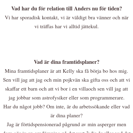
Vad har du för relation till Anders nu för tiden?
Vi har sporadisk kontakt, vi är väldigt bra vänner och när
vi träffas har vi alltid jättekul.
Vad är dina framtidsplaner?
Mina framtidsplaner är att Kelly ska få börja bo hos mig.
Sen vill jag att jag och min pojkvän ska gifta oss och att vi
skaffar ett barn och att vi bor i en villaoch sen vill jag att
jag jobbar som astrofysiker eller som programmerare.
Har du något jobb? Om inte, är du arbetssökande eller vad
är dina planer?
Jag är förtidspensionerad pågrund av min asperger men
dom gör ju en omdömning på det vart 3:dje år eller vad det