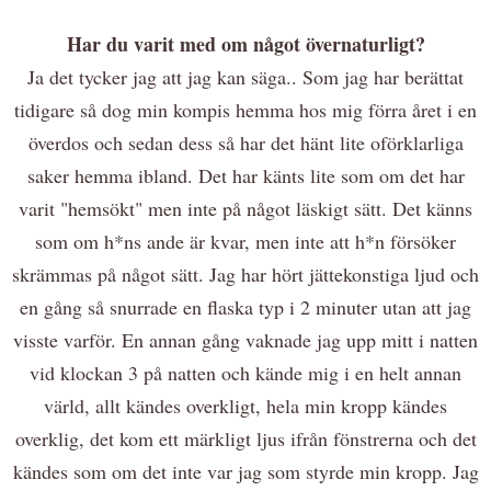
Har du varit med om något övernaturligt?
Ja det tycker jag att jag kan säga.. Som jag har berättat
tidigare så dog min kompis hemma hos mig förra året i en
överdos och sedan dess så har det hänt lite oförklarliga
saker hemma ibland. Det har känts lite som om det har
varit "hemsökt" men inte på något läskigt sätt. Det känns
som om h*ns ande är kvar, men inte att h*n försöker
skrämmas på något sätt. Jag har hört jättekonstiga ljud och
en gång så snurrade en flaska typ i 2 minuter utan att jag
visste varför. En annan gång vaknade jag upp mitt i natten
vid klockan 3 på natten och kände mig i en helt annan
värld, allt kändes overkligt, hela min kropp kändes
overklig, det kom ett märkligt ljus ifrån fönstrerna och det
kändes som om det inte var jag som styrde min kropp. Jag