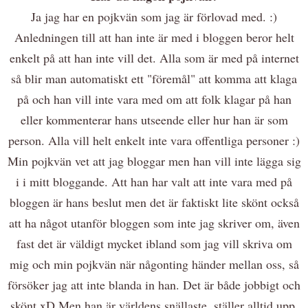
Ja jag har en pojkvän som jag är förlovad med. :)
Anledningen till att han inte är med i bloggen beror helt
enkelt på att han inte vill det. Alla som är med på internet
så blir man automatiskt ett "föremål" att komma att klaga
på och han vill inte vara med om att folk klagar på han
eller kommenterar hans utseende eller hur han är som
person. Alla vill helt enkelt inte vara offentliga personer :)
Min pojkvän vet att jag bloggar men han vill inte lägga sig
i i mitt bloggande. Att han har valt att inte vara med på
bloggen är hans beslut men det är faktiskt lite skönt också
att ha något utanför bloggen som inte jag skriver om, även
fast det är väldigt mycket ibland som jag vill skriva om
mig och min pojkvän när någonting händer mellan oss, så
försöker jag att inte blanda in han. Det är både jobbigt och
skönt xD Men han är världens snällaste, ställer alltid upp,