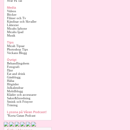
Svar På Tal
Media
Videos
Böcker
Filmer och Tv
Kändisar och Skvaller
Låttexter
Micahs Iphone
Micahs Ipad
Musik
Tips
Micah Tipsar
Photoshop Tips
Veckans Blogg
Övrigt
Behandlingshem
Fotografi
Djur
Eat and drink
Gästblogg
Hälsa
Högtider
Julkalendrar
Mobilblogg
Kläder och accesoarer
Saker&Inredning
Smink och Frisyrer
Träning
Lyssna på Våran Podcast!
"Korta Gatan Podcast