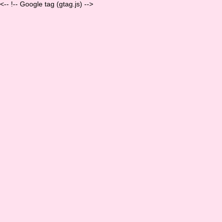
<-- !-- Google tag (gtag.js) -->