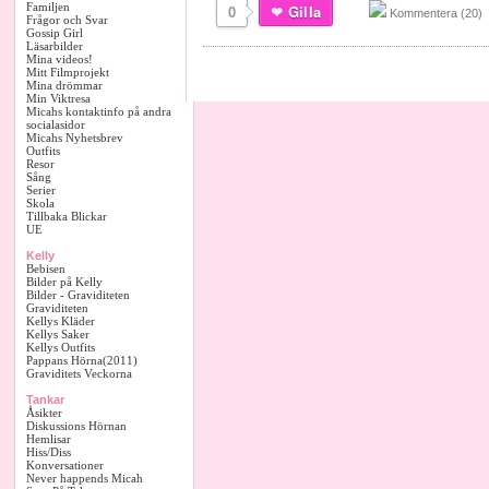
Familjen
0
Gilla
Kommentera (20)
Frågor och Svar
Gossip Girl
Läsarbilder
Mina videos!
Mitt Filmprojekt
Mina drömmar
Min Viktresa
Micahs kontaktinfo på andra
socialasidor
Micahs Nyhetsbrev
Outfits
Resor
Sång
Serier
Skola
Tillbaka Blickar
UE
Kelly
Bebisen
Bilder på Kelly
Bilder - Graviditeten
Graviditeten
Kellys Kläder
Kellys Saker
Kellys Outfits
Pappans Hörna(2011)
Graviditets Veckorna
Tankar
Åsikter
Diskussions Hörnan
Hemlisar
Hiss/Diss
Konversationer
Never happends Micah