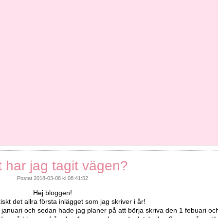
t har jag tagit vägen?
Postat 2018-03-08 kl 08:41:52
Hej bloggen!
tiskt det allra första inlägget som jag skriver i år!
 januari och sedan hade jag planer på att börja skriva den 1 febuari oc