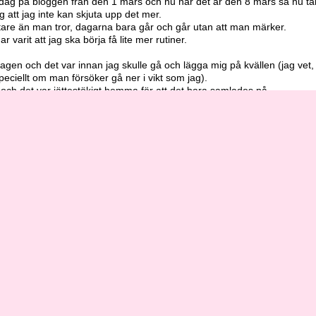
e dag på bloggen från den 1 mars och nu när det är den 8 mars så nu tä
g att jag inte kan skjuta upp det mer.
tare än man tror, dagarna bara går och går utan att man märker.
ar varit att jag ska börja få lite mer rutiner.
gen och det var innan jag skulle gå och lägga mig på kvällen (jag vet,
speciellt om man försöker gå ner i vikt som jag).
och det var jättestökigt hemma för att det bara samlades på.
första initiativet att börja städa upp vår lägenhet och då hängde jag på
ar vi ett rent och fint hem iallafall, så då kan jag ta tag i roliga saker
göra istället när alla sysslor hemma är klara.
D diagnos så hade jag nog inte skjutit upp på allt som jag behöver gö
här pass länge..
innan jag börjar blogga" och det har varit städningen som jag har skjuti
 har det inte blivit någon bloggning heller..
ch jag tar lite städning varje dag tillexempel disken som blivit för dagen
ån golvet och ställer tillbaka saker som jag har använt.
 till att jag har varit borta från bloggen VÄLDIGT LÄNGE och jag vet att 
ggpauser och mina ursäkter och att jag ber om förlåtelse för det 
blivit så.
Det var livet som hände.
et nya året 2018 och jag ska försöka hålla att skriva 1 inlägg om dagen!