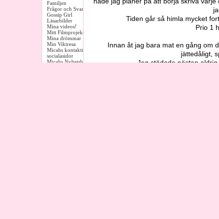
hade jag planer på att börja skriva varj
Familjen
Frågor och Svar
ja
Gossip Girl
Tiden går så himla mycket for
Läsarbilder
Mina videos!
Prio 1 h
Mitt Filmprojekt
Mina drömmar
Min Viktresa
Innan åt jag bara mat en gång om da
Micahs kontaktinfo på andra
jättedåligt, 
socialasidor
Micahs Nyhetsbrev
Jag städade nästan aldrig 
Outfits
Det var faktiskt min pojkvän som tog det 
Resor
Sång
började att diska och städa också. Så nu h
Serier
jag vill 
Skola
Tillbaka Blickar
Men om inte det vore på grund av min AD
UE
Kelly
Bebisen
Jag har känt liksom att "jag måste städa 
Bilder på Kelly
Bilder - Graviditeten
på så då
Graviditeten
Nu har rutinerna kommit igång iallafall o
Kellys Kläder
Kellys Saker
borstar upp saker fr
Kellys Outfits
Pappans Hörna(2011)
Graviditets Veckorna
Så jag hoppas att det är förklaring nog
VERKLIGEN BÖRJAR TRÖTTNA på mina blo
Tankar
Åsikter
Diskussions Hörnan
Hemlisar
Hiss/Diss
Konversationer
Så detta var mitt första inlägg på d
Never happends Micah