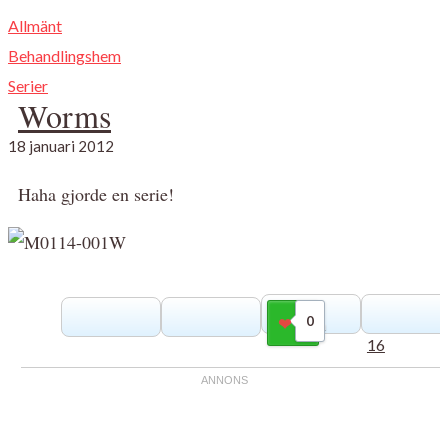
Allmänt
Behandlingshem
Serier
Worms
18 januari 2012
Haha gjorde en serie!
0
Gilla
16