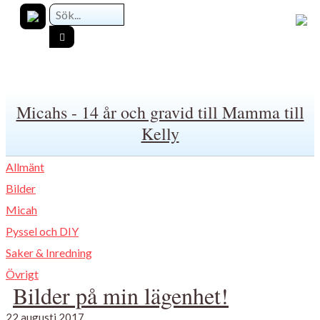
Micahs - 14 år och gravid till Mamma till
Kelly
Allmänt
Bilder
Micah
Pyssel och DIY
Saker & Inredning
Övrigt
Bilder på min lägenhet!
22 augusti 2017