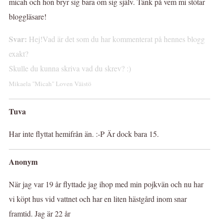
micah och hon bryr sig bara om sig själv. Tänk på vem mi stötar
bloggläsare!
Svar:
Hej!Vad är det som du har kommenterat på hennes blogg
exakt?
Skulle du kunna skriva vad du skrev? :)
Mikaela "Micah" Loven Väistö
Tuva
Har inte flyttat hemifrån än. :-P Är dock bara 15.
Anonym
När jag var 19 år flyttade jag ihop med min pojkvän och nu har
vi köpt hus vid vattnet och har en liten hästgård inom snar
framtid. Jag är 22 år