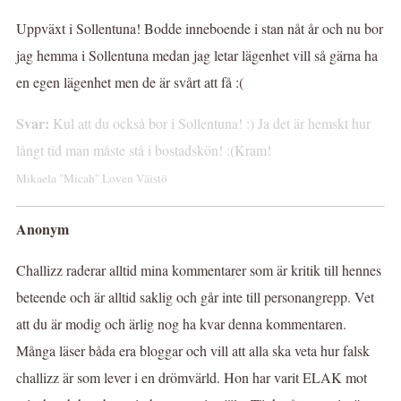
Uppväxt i Sollentuna! Bodde inneboende i stan nåt år och nu bor
jag hemma i Sollentuna medan jag letar lägenhet vill så gärna ha
en egen lägenhet men de är svårt att få :(
Svar:
Kul att du också bor i Sollentuna! :) Ja det är hemskt hur
långt tid man måste stå i bostadskön! :(Kram!
Mikaela "Micah" Loven Väistö
Anonym
Challizz raderar alltid mina kommentarer som är kritik till hennes
beteende och är alltid saklig och går inte till personangrepp. Vet
att du är modig och ärlig nog ha kvar denna kommentaren.
Många läser båda era bloggar och vill att alla ska veta hur falsk
challizz är som lever i en drömvärld. Hon har varit ELAK mot