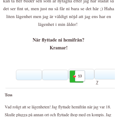
kan ta fler bilder sen som är nytagna efter jag har städat så
det ser fint ut, men just nu så får ni bara se det här ;) Haha
liten lägenhet men jag är väldigt nöjd att jag ens har en
lägenhet i min ålder!
När flyttade ni hemifrån?
Kramar!
13
Gilla
7
Tess
Vad roligt att se lägenheten! Jag flyttade hemifrån när jag var 18.
Skulle plugga på annan ort och flyttade ihop med en kompis. Jag