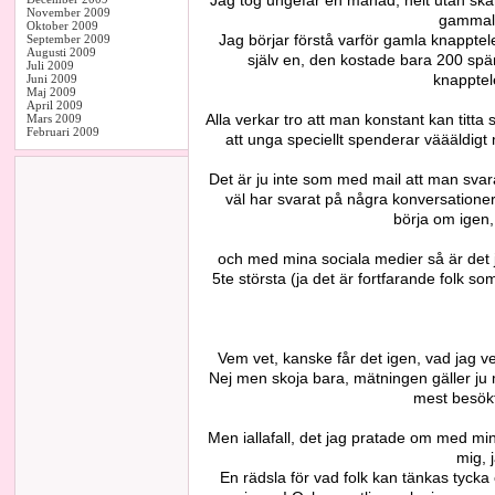
November 2009
gammal 
Oktober 2009
Jag börjar förstå varför gamla knappte
September 2009
Augusti 2009
själv en, den kostade bara 200 spä
Juli 2009
knapptel
Juni 2009
Maj 2009
April 2009
Alla verkar tro att man konstant kan titta
Mars 2009
Februari 2009
att unga speciellt spenderar väääldigt m
Det är ju inte som med mail att man sva
väl har svarat på några konversation
börja om igen,
och med mina sociala medier så är det j
5te största (ja det är fortfarande folk so
Vem vet, kanske får det igen, vad jag ve
Nej men skoja bara, mätningen gäller ju
mest besökt
Men iallafall, det jag pratade om med min
mig, 
En rädsla för vad folk kan tänkas tycka