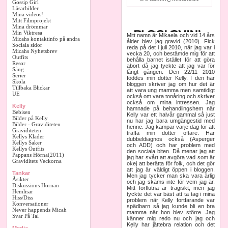
Gossip Girl
Läsarbilder
Mina videos!
Mitt Filmprojekt
Mina drömmar
Min Viktresa
Mitt namn är Mikaela och vid 14 års
Micahs kontaktinfo på andra
ålder blev jag gravid (2010). Fick
Sociala sidor
reda på det i juli 2010, när jag var i
Micahs Nyhetsbrev
vecka 20, och bestämde mig för att
Outfits
behålla barnet istället för att göra
Resor
abort då jag tyckte att jag var för
Sång
långt gången. Den 22/11 2010
Serier
föddes min dotter Kelly. I den här
Skola
bloggen skriver jag om hur det är
Tillbaka Blickar
att vara ung mamma men samtidigt
UE
också om vara tonåring och skriver
också om mina intressen. Jag
Kelly
hamnade på behandlingshem när
Bebisen
Kelly var ett halvår gammal så just
Bilder på Kelly
nu har jag bara umgängestid med
Bilder - Graviditeten
henne. Jag kämpar varje dag för att
Graviditeten
träffa min dotter oftare. Har
Kellys Kläder
dubbeldiagnos också (Asperger
Kellys Saker
och ADD) och har problem med
Kellys Outfits
den sociala biten. Då menar jag att
Pappans Hörna(2011)
jag har svårt att avgöra vad som är
Graviditets Veckorna
okej att berätta för folk, och det gör
att jag är väldigt öppen i bloggen.
Tankar
Men jag tycker man ska vara ärlig
Åsikter
och jag skäms inte för vem jag är.
Diskussions Hörnan
Mitt förflutna är tragiskt, men jag
Hemlisar
tyckte det var bäst att ta tag i mina
Hiss/Diss
problem när Kelly fortfarande var
Konversationer
spädbarn så jag kunde bli en bra
Never happends Micah
mamma när hon blev större. Jag
Svar På Tal
känner mig redo nu och jag och
Kelly har jättebra relation och det