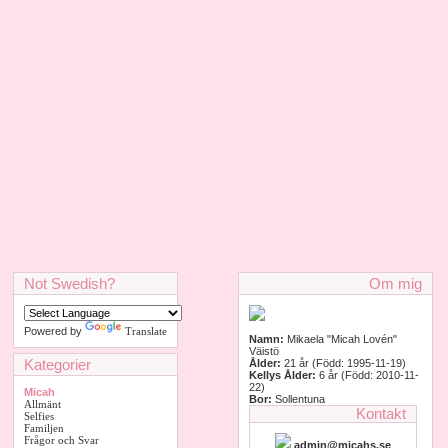
Not Swedish?
Om mig
Powered by
Translate
Namn:
Mikaela "Micah Lovén"
Väistö
Kategorier
Ålder:
21 år (Född: 1995-11-19)
Kellys Ålder:
6 år (Född: 2010-11-
22)
Micah
Bor:
Sollentuna
Allmänt
Kontakt
Selfies
Familjen
Frågor och Svar
admin@micahs.se