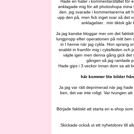
Hade en hater i kommentarsfältet för e
anklagade mig för att photoshopa mina f
den, jsg svarade i kommentarerna att h
upp den på, men fick inget svar så det v
anklagelser.. min tiktok gå
Ja jag kanske bloggar mer om det faktiskt hä
lungpropp efter operationen på mitt ben s
in I henne när jag cykla. Hon sprang s
snabbt in framför mig i cykelleden och j
väjde igen men denna gång gick det s
gången så jag ramlade på
Hade gips i 3 veckor innan dom sa att ben
här kommer lite bilder från
Ja jag var rätt deprimerad när jag hade br
ben, det var inte roligt. Var tvungen a
Började faktiskt att starta en e-shop som
Skickade också ut ett nyhetsbrev till al