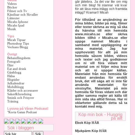
Media
går jättebra. Ja det var lite om mig
Videos
och min blog! Ni stannar väl kvar
Böcker
för att läsa mina inlägg och framtida
Filmer och Tv
inlägg? Kramar!/ Micah
Kändisar och Skvaller
Låttexter
För tillstånd av användning av
Micahs Iphone
mina bilder, bilder på mig, filmer
Micahs Ipad
eller texter skrivna av mig så ska
Musik
du hänvisa till min hemsida
www.micahs.se eller skriva
Tips
bilden tillhö r Micahs.se eller
Micah Tipsar
uppge namnet Micahs i
Photoshop Tips
samband med uppläggning av
Veckans Blogg
mina material. Jag har
upphovsrätt för allt på min
Övrigt
hemsida såsom bilder, videos
Behandlingshem
och texter och jag godkänner
Fotografi
om ni vill föra vidare mitt
Djur
material om ni följer mina krav
Eat and drink
och att ni uppger källan.
Gästblogg
Materialet från min hemsida får
Hälsa
endast användas för enskilt
Högtider
bruk, det vill säga att ni inte får
Julkalendrar
använda materialet för
Mobilblogg
vinstsyfte. Materialet på min
Kläder och accesoarer
hemsida får föras vidare och där
Saker&Inredning
gäller samma regler att källa till
Smink och Frisyrer
min sida ska alltid finnas. Har ni
Träning
oklarheter gällande detta så ta
kontakt med mig.
Lyssna på Våran Podcast!
"Korta Gatan Podcast
Köp min bok - Hungrig
på allt
Ebok Köp
HÄR
Sök i bloggen
Mjukpärm Köp
HÄR