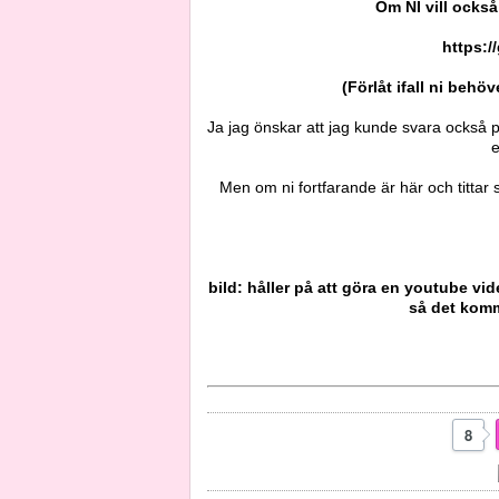
Om NI vill också
https:
(Förlåt ifall ni behö
Ja jag önskar att jag kunde svara också på 
e
Men om ni fortfarande är här och tittar 
bild: håller på att göra en youtube v
så det komme
8