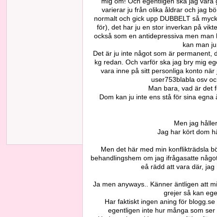
mig om! Och egentligen ska jag vara gl
varierar ju från olika åldrar och jag b
normalt och gick upp DUBBELT så mycket i
för), det har ju en stor inverkan på vi
också som en antidepressiva men man blir
kan man ju 
Det är ju inte något som är permanent, de
kg redan. Och varför ska jag bry mig eg
vara inne på sitt personliga konto när
user753blabla osv och 
Man bara, vad är det f
Dom kan ju inte ens stå för sina egna 
Men jag håller
Jag har kört dom hä
Men det här med min konflikträdsla bör
behandlingshem om jag ifrågasatte något e
eå rädd att vara där, jag
Ja men anyways.. Känner äntligen att min
grejer så kan egen
Har faktiskt ingen aning för blogg.se h
egentligen inte hur många som ser d